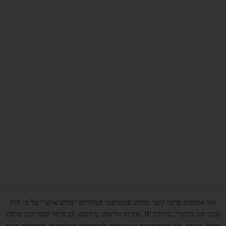
אנו אוספים פרטי קשר ומידע סטטיסטי המהווים "מידע אישי" על פי חוק
(כגון סוג מכשיר, כתובת IP, אפיוני גלישה, מיקום), וכן פרטי קשר כגון טלפון
ומייל. בנוסף, אנו משתמשים או עשויים להשתמש בשירותים מבוססים בינה